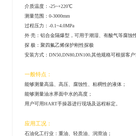
介质温度：-25~+220℃
测量范围：0-3000mm
过程压力：-0.1~4.0MPa
外 壳：铝合金隔爆型，可用于潮湿、有酸气等腐蚀
探 极：聚四氟乙烯保护刚性探极
安装方式：DN50,DN80,DN100,其他规格可根据客
一般特点：
能够测量高温、高压、腐蚀性、粘稠性的液体；
能够测量油水界面中水的高度；
用户可用HART手操器进行现场及远程标定。
应用工况：
石油化工行业：重油、轻质油、润滑油；