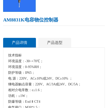
AM8831K电容物位控制器
产品详情
产品选型
技术指标
环境温度：-30~+70℃；
环境湿度：0-95%RH；
防护等级：IP65；
电 源：220V。AC±10%或24V。DC±10% ；
继电器触点容量：220V。AC/3A或24V。DC/5A；
相对介电常数：ε≥1.6；
功耗：≤1W；
防爆等级：
Exd Ⅱ CT4
电气接口：M20*1.5；