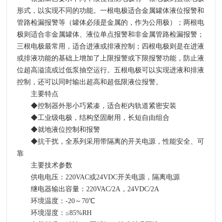
形式，以实现不同的功能。一根电极适合金属罐体液位报警和
管路检漏报警等（罐体必须是金属的，作为公用极）；两根电
极则适合非金属罐体、液位单点报警和非金属管路检漏报警；
三根电极最常用，适合进液或排液控制；四根电极则是在进液
或排液功能的基础上增加了上限报警或下限报警功能，防止液
位超高溢流或过低泵抽空运行。五根电极可以实现进液和排液
控制，还可以同时输出超高和超低限液位报警。
主要特点
◆控制器外形小巧紧凑，适合柜内轨道紧密安装
◆工业级电极，结构坚固耐用，长短自由组合
◆就地液位控制和报警
◆抗干扰，全系列采用带隔离的开关电源，性能安全、可
靠
主要技术参数
供电电压：220VAC或24VDC开关电源，隔离电源
继电器输出容量：220VAC/2A，24VDC/2A
环境温度：-20～70℃
环境湿度：≤85%RH