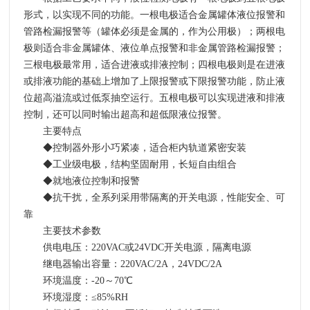
形式，以实现不同的功能。一根电极适合金属罐体液位报警和
管路检漏报警等（罐体必须是金属的，作为公用极）；两根电
极则适合非金属罐体、液位单点报警和非金属管路检漏报警；
三根电极最常用，适合进液或排液控制；四根电极则是在进液
或排液功能的基础上增加了上限报警或下限报警功能，防止液
位超高溢流或过低泵抽空运行。五根电极可以实现进液和排液
控制，还可以同时输出超高和超低限液位报警。
主要特点
◆控制器外形小巧紧凑，适合柜内轨道紧密安装
◆工业级电极，结构坚固耐用，长短自由组合
◆就地液位控制和报警
◆抗干扰，全系列采用带隔离的开关电源，性能安全、可
靠
主要技术参数
供电电压：
220VAC
或
24VDC
开关电源，隔离电源
继电器输出容量：220VAC/2A，24VDC/2A
环境温度：-20～70℃
环境湿度：≤85%RH